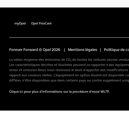
myOpel
Opel FlexCare
Forever Forward © Opel 2026
|
Mentions légales
|
Politique de c
La valeur moyenne des émissions de CO₂ de toutes les voitures neuves vendues
Les caractéristiques décrites et illustrées peuvent se rapporter à des équip
erreur et omission.Nous nous réservons le droit d’apporter des modification
rapport aux couleurs réelles. L’équipement en option illustré est disponible c
différer, n’être disponibles que dans certains pays ou contre supplément uniq
Clique ici pour plus d’informations sur la procédure d’essai WLTP.