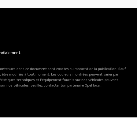
ndialement
ns contenues dans ce document sont exactes au moment de la publication. Sauf
t être modifiés à tout moment. Les couleurs montrées peuvent varier par
ctéristiques techniques et l’équipement fournis sur nos véhicules peuvent
r nos véhicules, veuillez contacter ton partenaire Opel local.