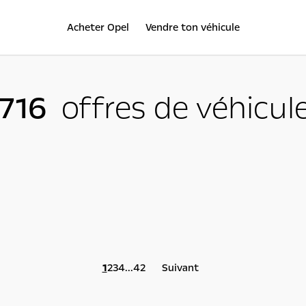
Acheter Opel
Vendre ton véhicule
 716
offres de véhicul
1
2
3
4
...
42
Suivant