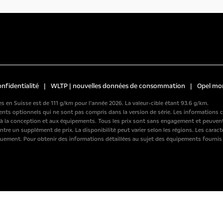
onfidentialité
|
WLTP | nouvelles données de consommation
|
Opel mo
 en Suisse est de 111 g/km pour l’année 2026. La valeur-cible étant 93.6 g/km.
ements optionnels qui ne sont pas compris dans la version de série. Les informatio
s à la conception et aux équipements. Tous les prix sont sans engagement et peuven
ontre un supplément de prix. La disponibilité peut varier selon les régions. Les cara
uement. Pour obtenir des informations détaillées au sujet des équipements fournis su