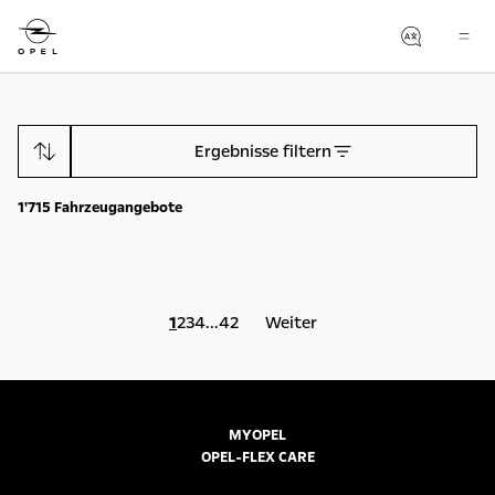
Ergebnisse filtern
1'715
Fahrzeugangebote
1
2
3
4
...
42
Weiter
MYOPEL
OPEL-FLEX CARE